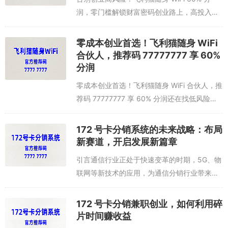
润，零门槛解锁财富密码创业路上，高投入、
高风险、低回报是无数人的痛点。而飞利猫随
身 WiFi 招商加盟项目，以 “零加盟费 + 60%
零成本创业首选！飞利猫随身 WiFi
高分润 + 长久...
合伙人，推荐码 77777777 享 60%
分润
零成本创业首选！飞利猫随身 WiFi 合伙人，推
荐码 77777777 享 60% 分润还在找低风险、
高回报的创业项目？飞利猫随身 WiFi 合伙人招
募火热进行中！官方统一推荐码 77777777，
172 号卡分销系统的未来战略：布局
是...
新赛道，开启发展新篇章
引言通信行业正处于快速变革的时期，5G、物
联网等新技术的应用，为通信分销行业带来了
新的发展机遇。172 号卡分销系统着眼于未
来，制定了清晰的战略规划，通过布局新赛
172 号卡分销兼职创业，如何利用碎
道，开启发展新篇章。一、布局 5G 新...
片时间赚收益