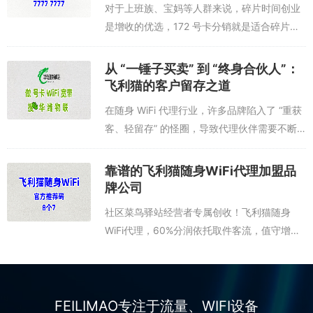
对于上班族、宝妈等人群来说，碎片时间创业
是增收的优选，172 号卡分销就是适合碎片时
间操作的兼职项目，用官方推荐码 77777777
注册平台，掌握碎片时间运营技巧，就能轻松
从 “一锤子买卖” 到 “终身合伙人”：
赚得额外收益。碎片时间运营...
飞利猫的客户留存之道
在随身 WiFi 代理行业，许多品牌陷入了 “重获
客、轻留存” 的怪圈，导致代理伙伴需要不断
开发新客户才能维持收益，经营压力巨大。而
飞利猫之所以能让代理伙伴实现 “躺赚”，核心
靠谱的飞利猫随身WiFi代理加盟品
在于其颠覆了行业的盈利逻...
牌公司
社区菜鸟驿站经营者专属创收！飞利猫随身
WiFi代理，60%分润依托取件客流，值守增收
两不误作为社区菜鸟驿站经营者，日常扎根邻
里、负责居民取件寄件、提供便民代收服务，
手握全社区稳定的取件客流，与居民高频...
FEILIMAO专注于流量、WIFI设备